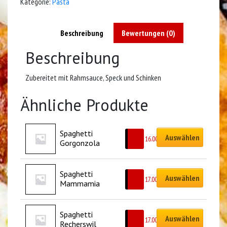
Kategorie:
Pasta
Beschreibung
Bewertungen (0)
Beschreibung
Zubereitet mit Rahmsauce, Speck und Schinken
Ähnliche Produkte
Spaghetti 
Auswählen
CHF
16.00
Gorgonzola
Spaghetti 
Auswählen
CHF
17.00
Mammamia
Spaghetti 
Auswählen
CHF
17.00
Recherswil