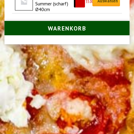
Auswählen
CHF
33.00
Summer (scharf) 
Ø40cm
WARENKORB