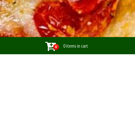
0 items in cart
0
TipTop Pizzaeria