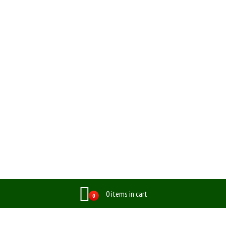
0 items in cart
0