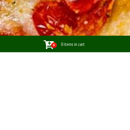
0 items in cart
0
TipTop Pizzaeria