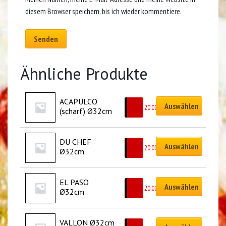
diesem Browser speichern, bis ich wieder kommentiere.
Ähnliche Produkte
ACAPULCO 
Auswählen
CHF
20.00
(scharf) Ø32cm
DU CHEF 
Auswählen
CHF
20.00
Ø32cm
EL PASO 
Auswählen
CHF
20.00
Ø32cm
VALLON Ø32cm