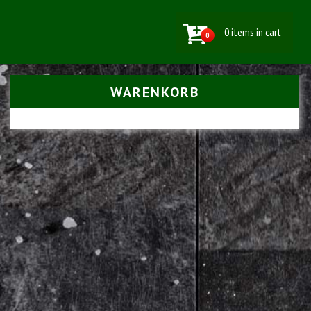
0 items in cart
0
WARENKORB