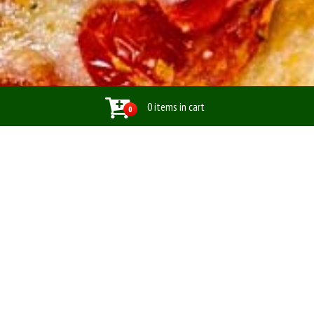
0 items in cart
0
TipTop Pizzaeria