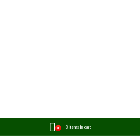
0 items in cart
0