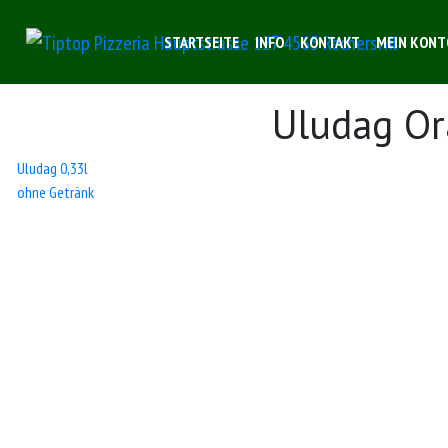
STARTSEITE
INFO
KONTAKT
MEIN KONT
Uludag Or
Beitrags-
Uludag 0,33l
ohne Getränk
Navigation