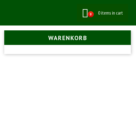
0 items in cart
0
WARENKORB