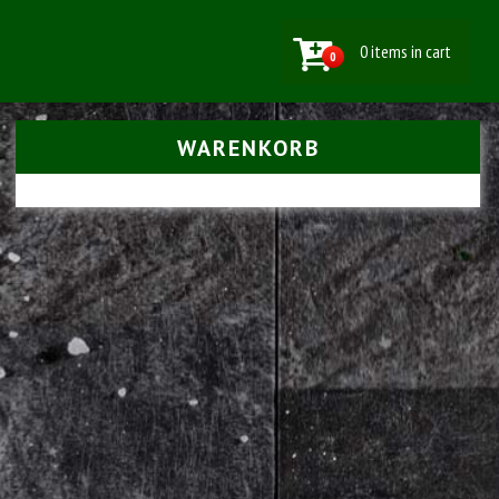
0 items in cart
0
WARENKORB