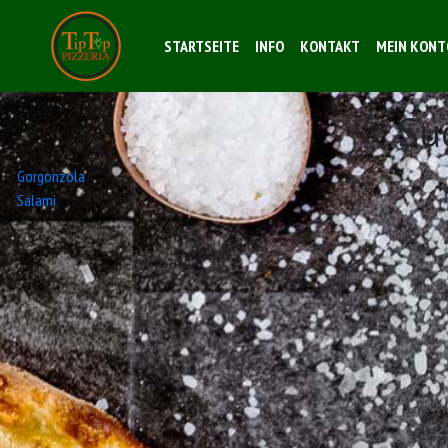
STARTSEITE
INFO
KONTAKT
MEIN KONT
Su
Beitrags-
Gorgonzola
Salami
Navigation