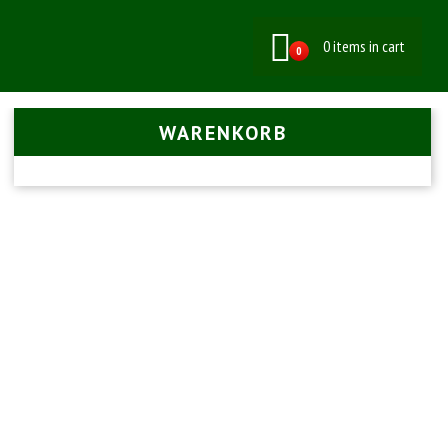
0 items in cart
0
WARENKORB