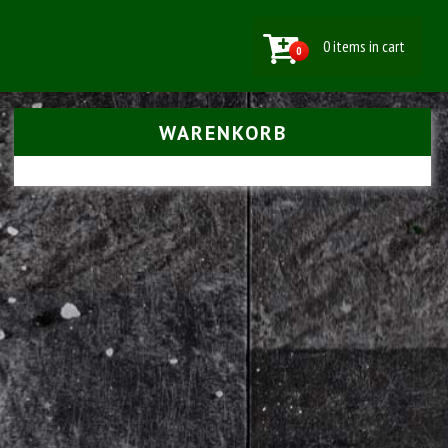
0 items in cart
0
WARENKORB