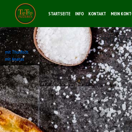
STARTSEITE
INFO
KONTAKT
MEIN KONT
mit Z
Beitrags-
mit Thunfisch
mit Ananas
Navigation