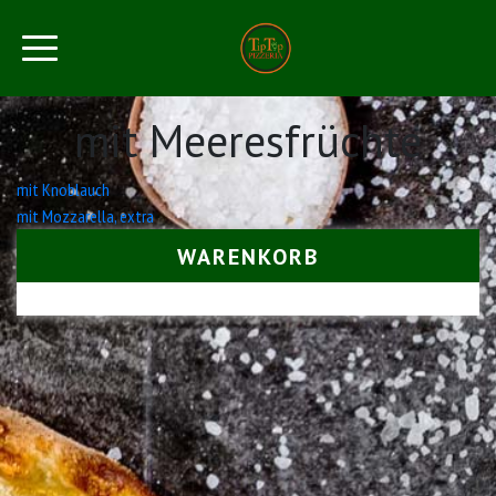
mit Meeresfrüchte
Beitrags-
mit Knoblauch
mit Mozzarella, extra
Navigation
WARENKORB