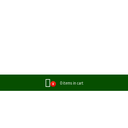
0 items in cart
0