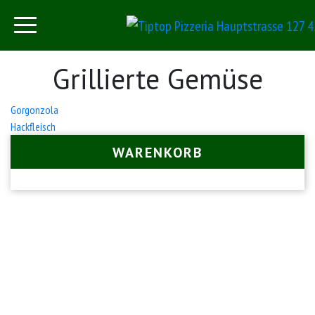
Grillierte Gemüse
Beitrags-
Gorgonzola
Hackfleisch
Navigation
WARENKORB