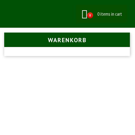
0 items in cart
0
WARENKORB