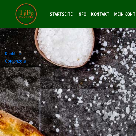
STARTSEITE
INFO
KONTAKT
MEIN KONT
Crev
Beitrags-
Knoblauch
Gorgonzola
Navigation