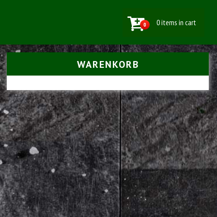
0 items in cart
0
WARENKORB