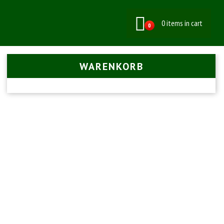
0 items in cart
0
WARENKORB