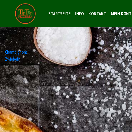
STARTSEITE
INFO
KONTAKT
MEIN KONT
An
Beitrags-
Champignons
Zwiebeln
Navigation