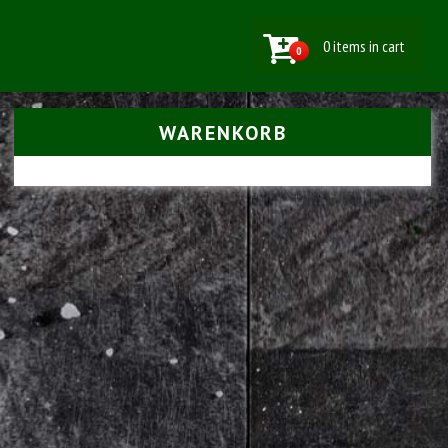
0 items in cart
0
WARENKORB